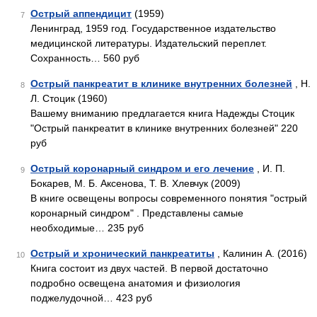
Острый аппендицит
(1959)
7
Ленинград, 1959 год. Государственное издательство
медицинской литературы. Издательский переплет.
Сохранность… 560 руб
Острый панкреатит в клинике внутренних болезней
, Н.
8
Л. Стоцик (1960)
Вашему вниманию предлагается книга Надежды Стоцик
"Острый панкреатит в клинике внутренних болезней" 220
руб
Острый коронарный синдром и его лечение
, И. П.
9
Бокарев, М. Б. Аксенова, Т. В. Хлевчук (2009)
В книге освещены вопросы современного понятия "острый
коронарный синдром" . Представлены самые
необходимые… 235 руб
Острый и хронический панкреатиты
, Калинин А. (2016)
10
Книга состоит из двух частей. В первой достаточно
подробно освещена анатомия и физиология
поджелудочной… 423 руб