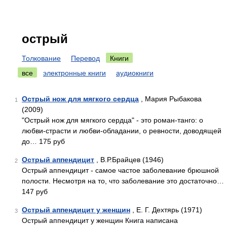
острый
Толкование
Перевод
Книги
все
электронные книги
аудиокниги
Острый нож для мягкого сердца
, Мария Рыбакова
1
(2009)
"Острый нож для мягкого сердца" - это роман-танго: о
любви-страсти и любви-обладании, о ревности, доводящей
до… 175 руб
Острый аппендицит
, В.Р.Брайцев (1946)
2
Острый аппендицит - самое частое заболевание брюшной
полости. Несмотря на то, что заболевание это достаточно…
147 руб
Острый аппендицит у женщин
, Е. Г. Дехтярь (1971)
3
Острый аппендицит у женщин Книга написана